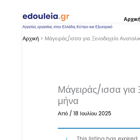
Μετάβαση
στο
Αρχικ
περιεχόμενο
Αγγελίες εργασίας στην Ελλάδα, Κύπρο και Εξωτερικό
Αρχική
Μάγειράς/ισσα για Ξενοδοχείο Ανατολ
Μάγειράς/ισσα για
μήνα
Από
/
18 Ιουλίου 2025
This listing has expired.