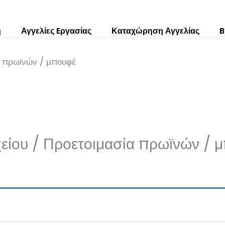
ή
Αγγελίες Eργασίας
Καταχώρηση Αγγελίας
B
α πρωϊνών / μπουφέ
είου / Προετοιμασία πρωϊνών / 