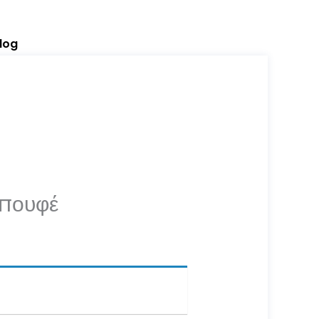
log
μπουφέ