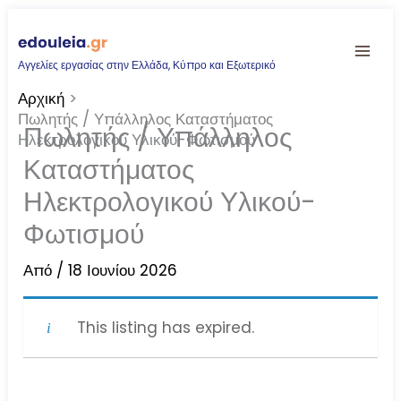
Μετάβαση
στο
Αγγελίες εργασίας στην Ελλάδα, Κύπρο και Εξωτερικό
περιεχόμενο
Αρχική
Πωλητής / Υπάλληλος Καταστήματος
Πωλητής / Υπάλληλος
Ηλεκτρολογικού Υλικού-Φωτισμού
Καταστήματος
Ηλεκτρολογικού Υλικού-
Φωτισμού
Από
/
18 Ιουνίου 2026
This listing has expired.