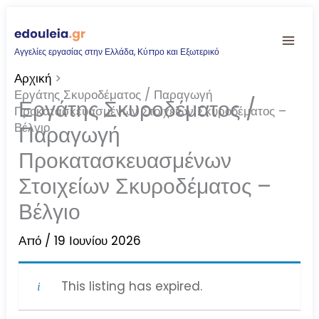
Μετάβαση
στο
Αγγελίες εργασίας στην Ελλάδα, Κύπρο και Εξωτερικό
περιεχόμενο
Αρχική
Εργάτης Σκυροδέματος / Παραγωγή
Εργάτης Σκυροδέματος /
Προκατασκευασμένων Στοιχείων Σκυροδέματος –
Βέλγιο
Παραγωγή
Προκατασκευασμένων
Στοιχείων Σκυροδέματος –
Βέλγιο
Από
/
19 Ιουνίου 2026
This listing has expired.