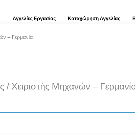
ή
Αγγελίες Eργασίας
Καταχώρηση Αγγελίας
B
ών – Γερμανία
 / Χειριστής Μηχανών – Γερμανί