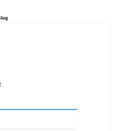
log
α